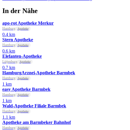
In der Nähe
apo-rot Apotheke Merkur
Hamburg
Apotheke
0.4 km
Stern Apotheke
Hamburg
Apotheke
0.6 km
Elefanten-Apotheke
Lütjenburg
Apotheke
0.7 km
HamburgArznei-Apotheke Barmbek
Hamburg
Apotheke
1 km
easy Apotheke Barmbek
Hamburg
Apotheke
1 km
Wald-Apotheke Filiale Barmbek
Hamburg
Apotheke
1.1 km
Apotheke am Barmbeker Bahnhof
Hamburg
Apotheke