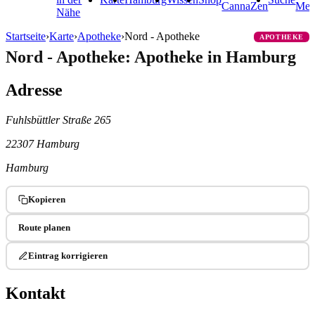
CannaZen
Me
Nähe
Startseite
›
Karte
›
Apotheke
›
Nord - Apotheke
APOTHEKE
Nord - Apotheke: Apotheke in Hamburg
Adresse
Fuhlsbüttler Straße 265
22307 Hamburg
Hamburg
Kopieren
Route planen
Eintrag korrigieren
Kontakt