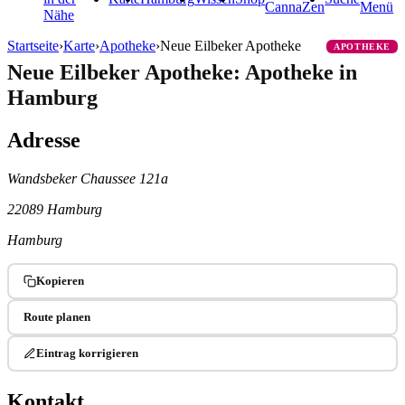
CannaZen
Menü
Nähe
Startseite
›
Karte
›
Apotheke
›
Neue Eilbeker Apotheke
APOTHEKE
Neue Eilbeker Apotheke: Apotheke in
Hamburg
Adresse
Wandsbeker Chaussee 121a
22089 Hamburg
Hamburg
Kopieren
Route planen
Eintrag korrigieren
Kontakt