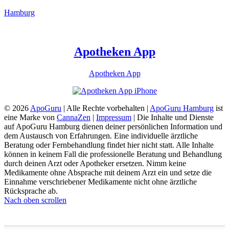
Hamburg
Apotheken App
Apotheken App
© 2026
ApoGuru
| Alle Rechte vorbehalten |
ApoGuru Hamburg
ist
eine Marke von
CannaZen
|
Impressum
| Die Inhalte und Dienste
auf ApoGuru Hamburg dienen deiner persönlichen Information und
dem Austausch von Erfahrungen. Eine individuelle ärztliche
Beratung oder Fernbehandlung findet hier nicht statt. Alle Inhalte
können in keinem Fall die professionelle Beratung und Behandlung
durch deinen Arzt oder Apotheker ersetzen. Nimm keine
Medikamente ohne Absprache mit deinem Arzt ein und setze die
Einnahme verschriebener Medikamente nicht ohne ärztliche
Rücksprache ab.
Nach oben scrollen