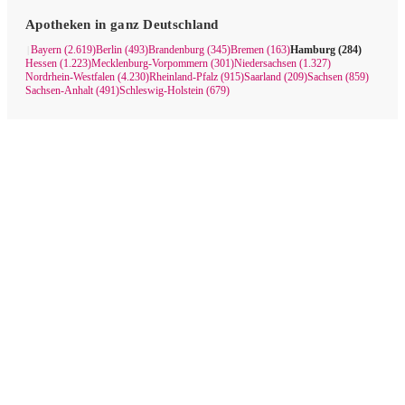
Apotheken in ganz Deutschland
Bayern (2.619)
Berlin (493)
Brandenburg (345)
Bremen (163)
Hamburg (284)
|
Hessen (1.223)
Mecklenburg-Vorpommern (301)
Niedersachsen (1.327)
Nordrhein-Westfalen (4.230)
Rheinland-Pfalz (915)
Saarland (209)
Sachsen (859)
Sachsen-Anhalt (491)
Schleswig-Holstein (679)