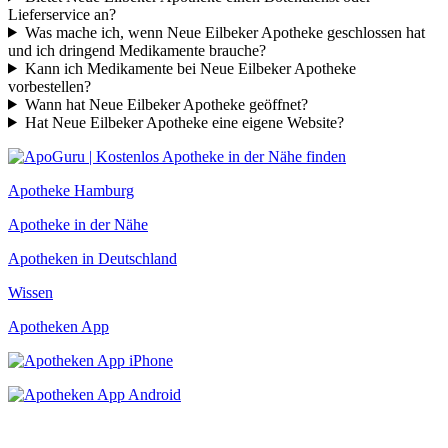
Lieferservice an?
Was mache ich, wenn Neue Eilbeker Apotheke geschlossen hat
und ich dringend Medikamente brauche?
Kann ich Medikamente bei Neue Eilbeker Apotheke
vorbestellen?
Wann hat Neue Eilbeker Apotheke geöffnet?
Hat Neue Eilbeker Apotheke eine eigene Website?
Apotheke Hamburg
Apotheke in der Nähe
Apotheken in Deutschland
Wissen
Apotheken App