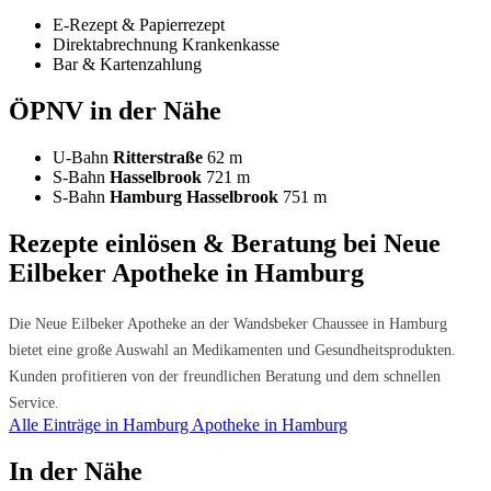
E-Rezept & Papierrezept
Direktabrechnung Krankenkasse
Bar & Kartenzahlung
ÖPNV in der Nähe
U-Bahn
Ritterstraße
62 m
S-Bahn
Hasselbrook
721 m
S-Bahn
Hamburg Hasselbrook
751 m
Rezepte einlösen & Beratung bei Neue
Eilbeker Apotheke in Hamburg
Die Neue Eilbeker Apotheke an der Wandsbeker Chaussee in Hamburg
bietet eine große Auswahl an Medikamenten und Gesundheitsprodukten.
Kunden profitieren von der freundlichen Beratung und dem schnellen
Service.
Alle Einträge in Hamburg
Apotheke in Hamburg
In der Nähe