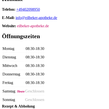
Telefon:
+49402098950
E-Mail:
info@eilbeker-apotheke.de
Website:
eilbeker-apotheke.de
Öffnungszeiten
Montag
08:30-18:30
Dienstag
08:30-18:30
Mittwoch
08:30-18:30
Donnerstag
08:30-18:30
Freitag
08:30-18:30
Samstag
Geschlossen
Heute
Sonntag
Geschlossen
Rezept & Abholung