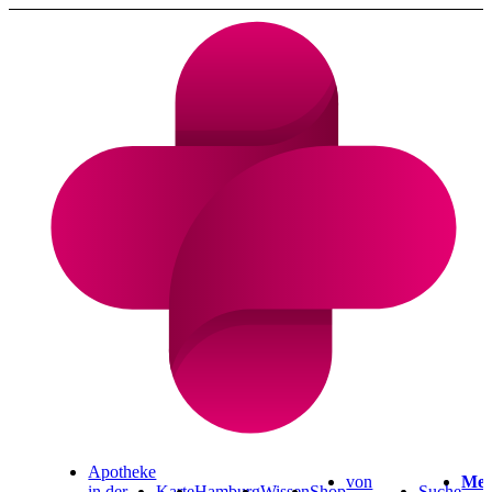
Cannabis Rezept & Blüten
CannaZen.de
Apotheke
von
Me
in der
Karte
Hamburg
Wissen
Shop
Suche