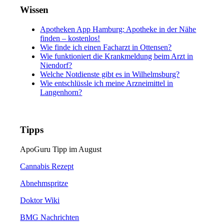
Wissen
Apotheken App Hamburg: Apotheke in der Nähe
finden – kostenlos!
Wie finde ich einen Facharzt in Ottensen?
Wie funktioniert die Krankmeldung beim Arzt in
Niendorf?
Welche Notdienste gibt es in Wilhelmsburg?
Wie entschlüssle ich meine Arzneimittel in
Langenhorn?
Tipps
ApoGuru Tipp im August
Cannabis Rezept
Abnehmspritze
Doktor Wiki
BMG Nachrichten