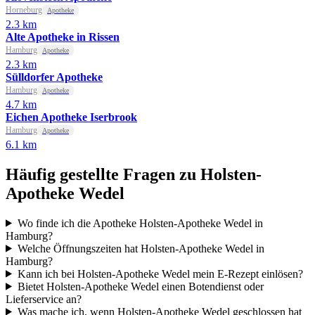
Horneburg
Apotheke
2.3 km
Alte Apotheke in Rissen
Hamburg
Apotheke
2.3 km
Sülldorfer Apotheke
Hamburg
Apotheke
4.7 km
Eichen Apotheke Iserbrook
Hamburg
Apotheke
6.1 km
Häufig gestellte Fragen zu Holsten-
Apotheke Wedel
Wo finde ich die Apotheke Holsten-Apotheke Wedel in
Hamburg?
Welche Öffnungszeiten hat Holsten-Apotheke Wedel in
Hamburg?
Kann ich bei Holsten-Apotheke Wedel mein E-Rezept einlösen?
Bietet Holsten-Apotheke Wedel einen Botendienst oder
Lieferservice an?
Was mache ich, wenn Holsten-Apotheke Wedel geschlossen hat